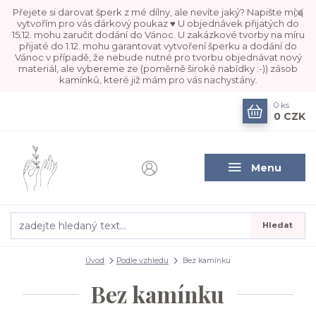
Přejete si darovat šperk z mé dílny, ale nevíte jaký? Napište mi a
vytvořím pro vás dárkový poukaz ♥ U objednávek přijatých do
15.12. mohu zaručit dodání do Vánoc. U zakázkové tvorby na míru
přijaté do 1.12. mohu garantovat vytvoření šperku a dodání do
Vánoc v případě, že nebude nutné pro tvorbu objednávat nový
materiál, ale vybereme ze (poměrně široké nabídky :-)) zásob
kamínků, které již mám pro vás nachystány.
0
ks
0 CZK
Menu
Hledat
Úvod
Podle vzhledu
Bez kamínku
Bez kamínku