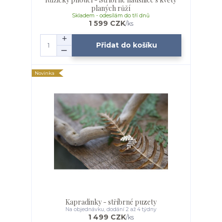
planých růží
Skladem - odesílám do tří dnů
1 599 CZK
/
ks
Přidat do košíku
Novinka
Kapradinky - stříbrné puzety
Na objednávku, dodání 2 až 4 týdny
1 499 CZK
/
ks