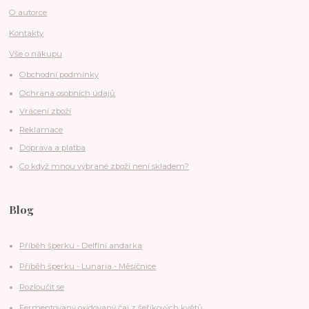
O autorce
Kontakty
Vše o nákupu
Obchodní podmínky
Ochrana osobních údajů
Vrácení zboží
Reklamace
Doprava a platba
Co když mnou vybrané zboží není skladem?
Blog
Příběh šperku - Delfíní andarka
Příběh šperku - Lunaria - Měsíčnice
Rozloučit se
Fermentovaný oxidovaný čaj z šeříkových květů