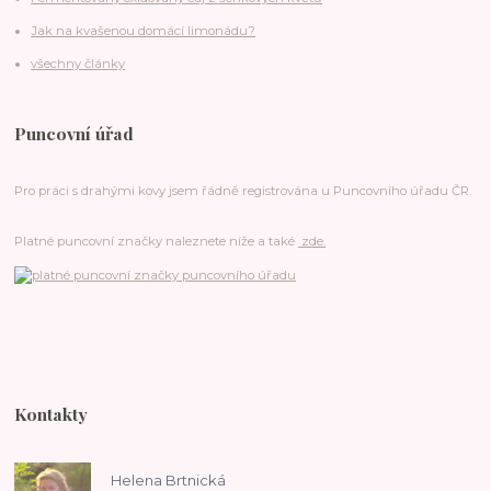
Jak na kvašenou domácí limonádu?
všechny články
Puncovní úřad
Pro práci s drahými kovy jsem řádně registrována u Puncovního úřadu ČR.
Platné puncovní značky naleznete níže a také
zde.
Kontakty
Helena Brtnická