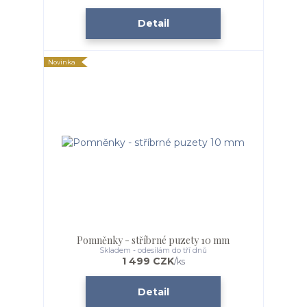
Detail
Novinka
Pomněnky - stříbrné puzety 10 mm
Skladem - odesílám do tří dnů
1 499 CZK
/
ks
Detail