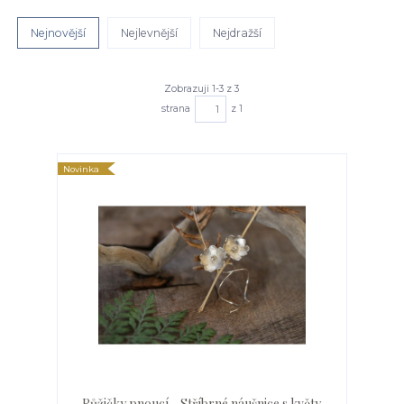
Nejnovější
Nejlevnější
Nejdražší
Zobrazuji 1-3 z 3
strana
z 1
Novinka
Růžičky pnoucí - Stříbrné náušnice s květy