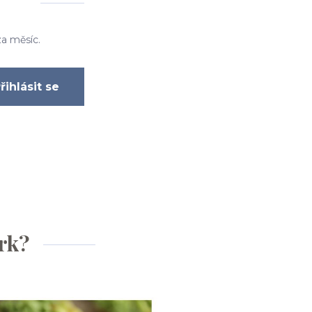
za měsíc.
řihlásit se
erk?