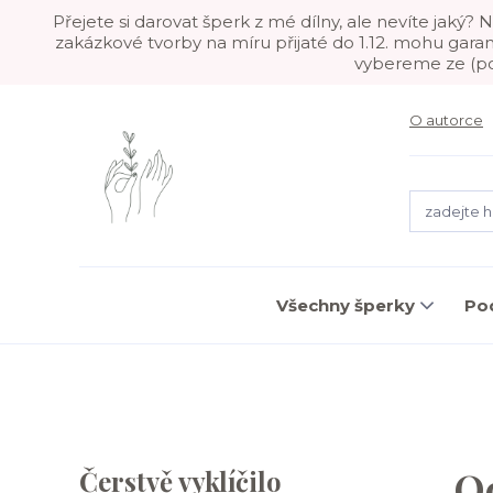
Přejete si darovat šperk z mé dílny, ale nevíte jaký
zakázkové tvorby na míru přijaté do 1.12. mohu gara
vybereme ze (pom
O autorce
Všechny šperky
Po
O
Čerstvě vyklíčilo