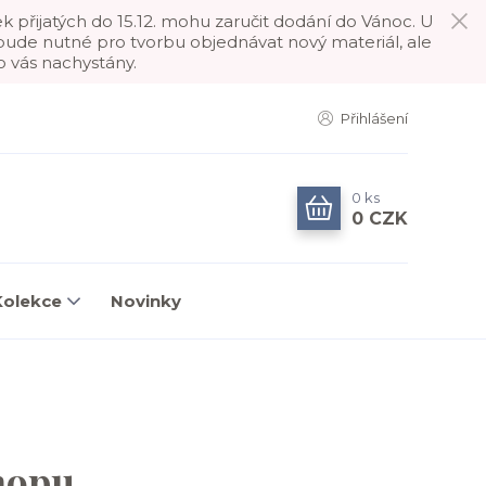
k přijatých do 15.12. mohu zaručit dodání do Vánoc. U
ebude nutné pro tvorbu objednávat nový materiál, ale
o vás nachystány.
Přihlášení
0
ks
0 CZK
Kolekce
Novinky
hopu