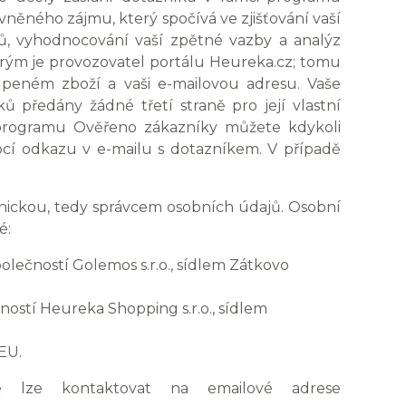
ěného zájmu, který spočívá ve zjišťování vaší
ků, vyhodnocování vaší zpětné vazby a analýz
erým je provozovatel portálu Heureka.cz; tomu
peném zboží a vaši e-mailovou adresu. Vaše
ů předány žádné třetí straně pro její vlastní
i programu Ověřeno zákazníky můžete kdykoli
cí odkazu v e-mailu s dotazníkem. V případě
nickou, tedy správcem osobních údajů. Osobní
é:
lečností Golemos s.r.o., sídlem Zátkovo
ostí Heureka Shopping s.r.o., sídlem
EU.
e lze kontaktovat na emailové adrese