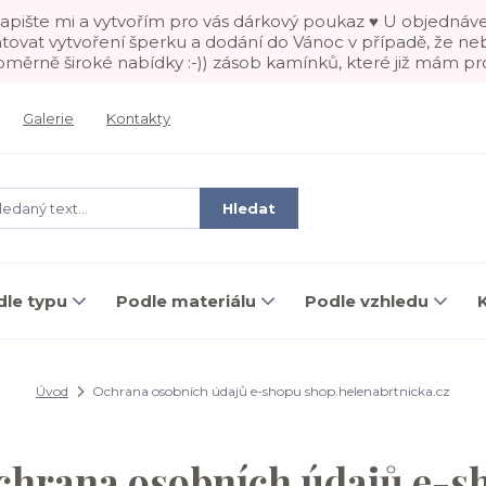
? Napište mi a vytvořím pro vás dárkový poukaz ♥ U objednáve
ntovat vytvoření šperku a dodání do Vánoc v případě, že n
ěrně široké nabídky :-)) zásob kamínků, které již mám pr
Galerie
Kontakty
Hledat
dle typu
Podle materiálu
Podle vzhledu
Úvod
Ochrana osobních údajů e-shopu shop.helenabrtnicka.cz
chrana osobních údajů e-s