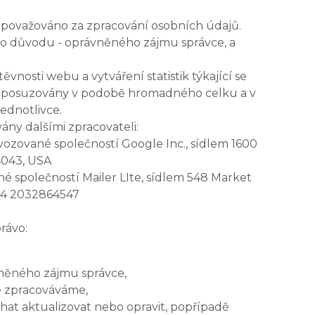
považováno za zpracování osobních údajů.
o důvodu - oprávněného zájmu správce, a
vnosti webu a vytváření statistik týkající se
ou posuzovány v podobě hromadného celku a v
ednotlivce.
y dalšími zpracovateli:
vozované společností Google Inc., sídlem 1600
4043, USA
é společností Mailer LIte, sídlem
548 Market
 +44 2032864547
rávo:
vněného zájmu správce,
je zpracováváme,
chat aktualizovat nebo opravit, popřípadě