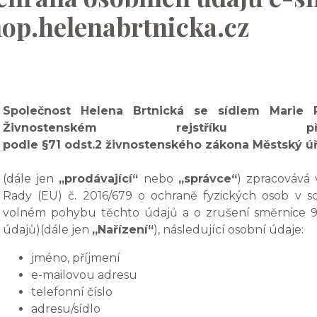
op.helenabrtnicka.cz
Společnost Helena Brtnická se sídlem Marie 
Živnostenském rejstříku
podle §71 odst.2 živnostenského zákona Městský ú
(dále jen
„prodávající“
nebo
„správce“
) zpracovává
Rady (EU) č. 2016/679 o ochraně fyzických osob v s
volném pohybu těchto údajů a o zrušení směrnice 9
údajů)(dále jen
„Nařízení“
), následující osobní údaje:
jméno, příjmení
e-mailovou adresu
telefonní číslo
adresu/sídlo