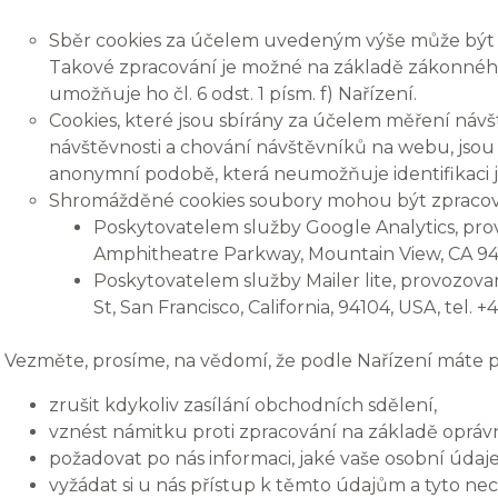
Sběr cookies za účelem uvedeným výše může být 
Takové zpracování je možné na základě zákonnéh
umožňuje ho čl. 6 odst. 1 písm. f) Nařízení.
Cookies, které jsou sbírány za účelem měření návště
návštěvnosti a chování návštěvníků na webu, js
anonymní podobě, která neumožňuje identifikaci j
Shromážděné cookies soubory mohou být zpracován
Poskytovatelem služby Google Analytics, pro
Amphitheatre Parkway, Mountain View, CA 9
Poskytovatelem služby Mailer lite, provozovan
St, San Francisco, California, 94104, USA, tel.
Vezměte, prosíme, na vědomí, že podle Nařízení máte p
zrušit kdykoliv zasílání obchodních sdělení,
vznést námitku proti zpracování na základě oprá
požadovat po nás informaci, jaké vaše osobní úda
vyžádat si u nás přístup k těmto údajům a tyto ne