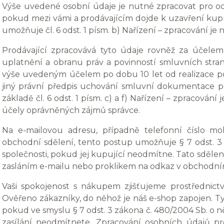
Výše uvedené osobní údaje je nutné zpracovat pro od
pokud mezi vámi a prodávajícím dojde k uzavření kup
umožňuje čl. 6 odst. 1 písm. b) Nařízení – zpracování j
Prodávající zpracovává tyto údaje rovněž za účel
uplatnění a obranu práv a povinností smluvních stra
výše uvedeným účelem po dobu 10 let od realizace pos
jiný právní předpis uchování smluvní dokumentace p
základě čl. 6 odst. 1 písm. c) a f) Nařízení – zpracován
účely oprávněných zájmů správce.
Na e-mailovou adresu, případně telefonní číslo mo
obchodní sdělení, tento postup umožňuje § 7 odst. 3
společnosti, pokud jej kupující neodmítne. Tato sdělen
zasláním e-mailu nebo proklikem na odkaz v obchodním 
Vaši spokojenost s nákupem zjišťujeme prostřednic
Ověřeno zákazníky, do něhož je náš e-shop zapojen. T
pokud ve smyslu § 7 odst. 3 zákona č. 480/2004 Sb. o n
zasílání neodmítnete. Zpracování osobních údajů p