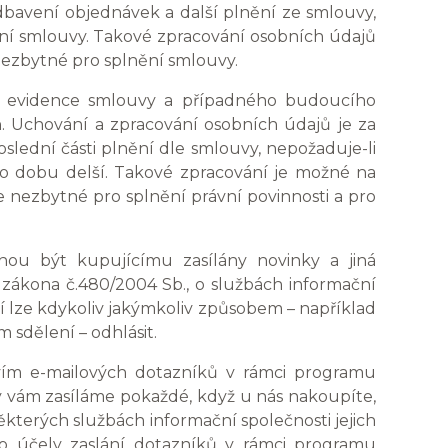
bavení objednávek a další plnění ze smlouvy,
ní smlouvy. Takové zpracování osobních údajů
e nezbytné pro splnění smlouvy.
em evidence smlouvy a případného budoucího
n. Uchování a zpracování osobních údajů je za
lední části plnění dle smlouvy, nepožaduje-li
o dobu delší. Takové zpracování je možné na
í je nezbytné pro splnění právní povinnosti a pro
hou být kupujícímu zasílány novinky a jiná
 zákona č.480/2004 Sb., o službách informační
í lze kdykoliv jakýmkoliv způsobem – například
sdělení – odhlásit.
tvím e-mailových dotazníků v rámci programu
y vám zasíláme pokaždé, když u nás nakoupíte,
ěkterých službách informační společnosti jejich
ro účely zaslání dotazníků v rámci programu