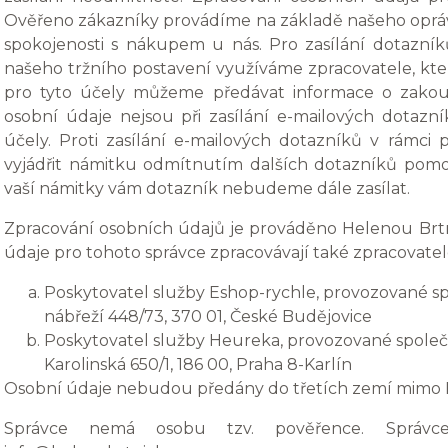
Ověřeno zákazníky provádíme na základě našeho oprávn
spokojenosti s nákupem u nás. Pro zasílání dotazní
našeho tržního postavení využíváme zpracovatele, kt
pro tyto účely můžeme předávat informace o zakou
osobní údaje nejsou při zasílání e-mailových dotazník
účely. Proti zasílání e-mailových dotazníků v rámc
vyjádřit námitku odmítnutím dalších dotazníků pomo
vaší námitky vám dotazník nebudeme dále zasílat.
Zpracování osobních údajů je prováděno Helenou Brt
údaje pro tohoto správce zpracovávají také zpracovatel
Poskytovatel služby Eshop-rychle, provozované spo
nábřeží 448/73, 370 01, České Budějovice
Poskytovatel služby Heureka, provozované společn
Karolinská 650/1, 186 00, Praha 8-Karlín
Osobní údaje nebudou předány do třetích zemí mimo 
Správce nemá osobu tzv. pověřence. Správc