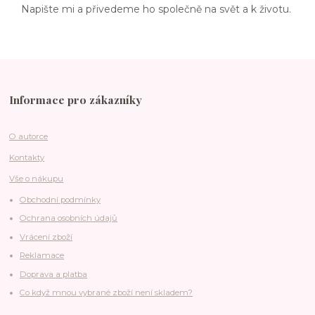
Napište mi a přivedeme ho společně na svět a k životu.
Informace pro zákazníky
O autorce
Kontakty
Vše o nákupu
Obchodní podmínky
Ochrana osobních údajů
Vrácení zboží
Reklamace
Doprava a platba
Co když mnou vybrané zboží není skladem?