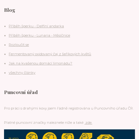
Blog
Příběh šperku - Delfíní andarka
Příběh šperku - Lunaria - Měsíčnice
Rozloučit se
Fermentovaný oxidovaný čaj z šeříkových květů
Jak na kvašenou domácí limonádu?
všechny články
Puncovní úřad
Pro práci s drahými kovy jsem řádně registrována u Puncovního úřadu ČR.
Platné puncovní značky naleznete níže a také
zde.