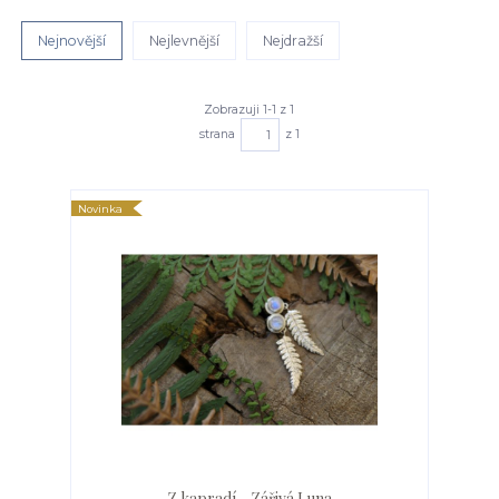
Nejnovější
Nejlevnější
Nejdražší
Zobrazuji 1-1 z 1
strana
z 1
Novinka
Z kapradí - Zářivá Luna