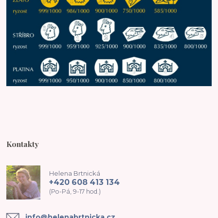
Kontakty
Helena Brtnická
+420 608 413 134
(Po-Pá, 9-17 hod.)
info@helenabrtnicka.cz