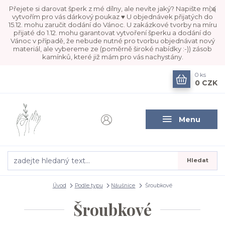
Přejete si darovat šperk z mé dílny, ale nevíte jaký? Napište mi a
vytvořím pro vás dárkový poukaz ♥ U objednávek přijatých do
15.12. mohu zaručit dodání do Vánoc. U zakázkové tvorby na míru
přijaté do 1.12. mohu garantovat vytvoření šperku a dodání do
Vánoc v případě, že nebude nutné pro tvorbu objednávat nový
materiál, ale vybereme ze (poměrně široké nabídky :-)) zásob
kamínků, které již mám pro vás nachystány.
0
ks
0 CZK
Menu
Hledat
Úvod
Podle typu
Náušnice
Šroubkové
Šroubkové