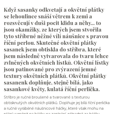
Když sasanky odkvetají a okvětní plátky
se lehoulince snáší větrem k zemi a
rozsvěcují v duši pocit klidu a něhy... to
jsou okamžiky, ze kterých jsem stvořila
tyto stříbrné něžné vílí náušnice s pravou
říční perlou. Skutečné okvětní plátky
sasanek jsem obtiskla do stříbra, které
jsem následně vytvarovala do tvaru lehce
zvlněných okvětních lístků. Okvětní lístky
jsou patinované pro zvýrazení jemné
textury okvětních plátků. Okvětní plátky
sasanenk doplňuje, stejně bílá, jako
sasankové květy, kulatá říční perlička.
Stříbro je ručně broušené a tvarované s texturou
obtisknutých okvětních plátků. Doplňuje jej bílá říční perlička
a ručně vyráběné náušnicové háčky, které však mohu na
přání vyměnit na háčky na zapínání, případně za háčky