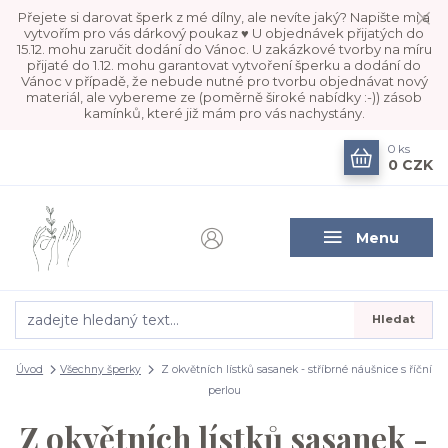
Přejete si darovat šperk z mé dílny, ale nevíte jaký? Napište mi a
vytvořím pro vás dárkový poukaz ♥ U objednávek přijatých do
15.12. mohu zaručit dodání do Vánoc. U zakázkové tvorby na míru
přijaté do 1.12. mohu garantovat vytvoření šperku a dodání do
Vánoc v případě, že nebude nutné pro tvorbu objednávat nový
materiál, ale vybereme ze (poměrně široké nabídky :-)) zásob
kamínků, které již mám pro vás nachystány.
0
ks
0 CZK
Menu
Hledat
Úvod
Všechny šperky
Z okvětních lístků sasanek - stříbrné náušnice s říční
perlou
Z okvětních lístků sasanek -