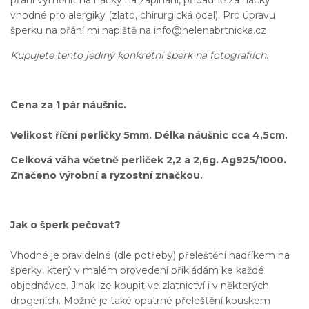
vhodné pro alergiky (zlato, chirurgická ocel). Pro úpravu
šperku na přání mi napiště na info@helenabrtnicka.cz
Kupujete tento jediný konkrétní šperk na fotografiích.
Cena za 1 pár náušnic.
Velikost říční perličky 5mm. Délka náušnic cca 4,5cm.
Celková váha včetně perliček 2,2 a 2,6g. Ag925/1000.
Značeno výrobní a ryzostní značkou.
Jak o šperk pečovat?
Vhodné je pravidelné (dle potřeby) přeleštění hadříkem na
šperky, který v malém provedení přikládám ke každé
objednávce. Jinak lze koupit ve zlatnictví i v některých
drogeriích. Možné je také opatrné přeleštění kouskem