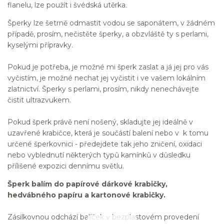
flanelu, lze použít i švédská utěrka.
Šperky lze šetrně odmastit vodou se saponátem, v žádném
případě, prosím, nečistěte šperky, a obzvláště ty s perlami,
kyselými přípravky.
Pokud je potřeba, je možné mi šperk zaslat a já jej pro vás
vyčistím, je možné nechat jej vyčistit i ve vašem lokálním
zlatnictví. Šperky s perlami, prosím, nikdy nenechávejte
čistit ultrazvukem.
Pokud šperk právě není nošený, skladujte jej ideálně v
uzavřené krabičce, která je součástí balení nebo v k tomu
určené šperkovnici - předejdete tak jeho zničení, oxidaci
nebo vyblednutí některých typů kamínků v důsledku
přílišené expozici dennímu světlu.
Šperk balím do papírové dárkové krabičky,
hedvábného papíru a kartonové krabičky.
Zásilkovnou odchází balíček v bezplastovém provedení