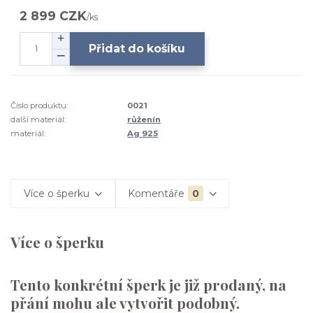
2 899 CZK
/
ks
Přidat do košíku
Číslo produktu:
0021
další materiál:
růženín
materiál:
Ag 925
Více o šperku
Komentáře
0
Více o šperku
Tento konkrétní šperk je již prodaný, na
přání mohu ale vytvořit podobný.