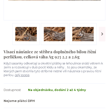
Visací náušnice ze stříbra doplněného bílou říční
perličkou, celková váha Ag 925 2,2 a 2,6g
Když sasanky odkvetají a okvětní plátky se lehoulince snáší větrem k
zemi a rozsvěcují v duši pocit klidu a něhy... to jsou okamžiky, ze
kterých jsem stvořila tyto stříbrné něžné vílí náušnice s pravou říční
perlou.
celý popis
Dostupnost
Na objednávku, dodání 2 až 4 týdny
Nejsme plátci DPH