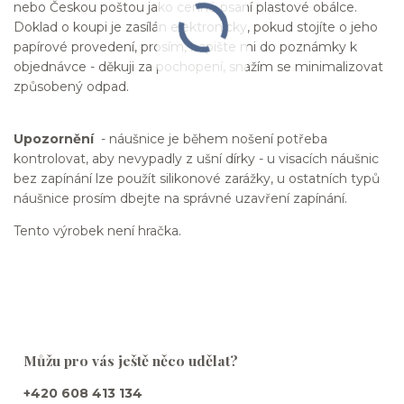
nebo Českou poštou jako cenné psaní plastové obálce.
Doklad o koupi je zasílán elektronicky, pokud stojíte o jeho
papírové provedení, prosím, napište mi do poznámky k
objednávce - děkuji za pochopení, snažím se minimalizovat
způsobený odpad.
Upozornění
- náušnice je během nošení potřeba
kontrolovat, aby nevypadly z ušní dírky - u visacích náušnic
bez zapínání lze použít silikonové zarážky, u ostatních typů
náušnice prosím dbejte na správné uzavření zapínání.
Tento výrobek není hračka.
Můžu pro vás ještě něco udělat?
+420 608 413 134