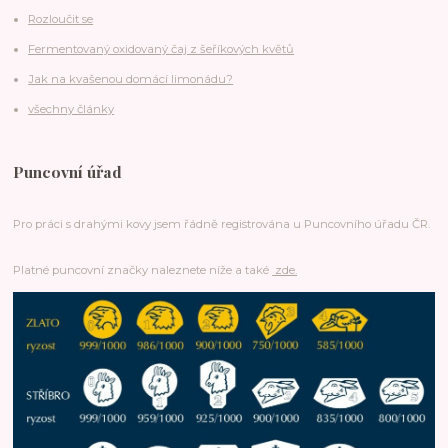
Rozloučit se
Fermentovaný oxidovaný čaj z šeříkových květů
Jak na kvašenou domácí limonádu?
všechny články
Puncovní úřad
Pro práci s drahými kovy jsem řádně registrována u Puncovního úřadu ČR.
Platné puncovní značky naleznete níže a také
zde.