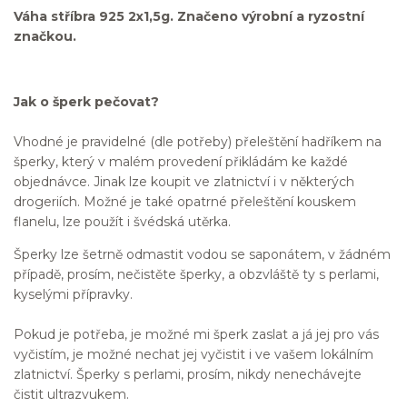
Váha stříbra 925 2x1,5g. Značeno výrobní a ryzostní
značkou.
Jak o šperk pečovat?
Vhodné je pravidelné (dle potřeby) přeleštění hadříkem na
šperky, který v malém provedení přikládám ke každé
objednávce. Jinak lze koupit ve zlatnictví i v některých
drogeriích. Možné je také opatrné přeleštění kouskem
flanelu, lze použít i švédská utěrka.
Šperky lze šetrně odmastit vodou se saponátem, v žádném
případě, prosím, nečistěte šperky, a obzvláště ty s perlami,
kyselými přípravky.
Pokud je potřeba, je možné mi šperk zaslat a já jej pro vás
vyčistím, je možné nechat jej vyčistit i ve vašem lokálním
zlatnictví. Šperky s perlami, prosím, nikdy nenechávejte
čistit ultrazvukem.