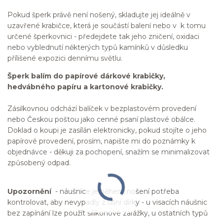
Pokud šperk právě není nošený, skladujte jej ideálně v
uzavřené krabičce, která je součástí balení nebo v k tomu
určené šperkovnici - předejdete tak jeho zničení, oxidaci
nebo vyblednutí některých typů kamínků v důsledku
přílišené expozici dennímu světlu.
Šperk balím do papírové dárkové krabičky,
hedvábného papíru a kartonové krabičky.
Zásilkovnou odchází balíček v bezplastovém provedení
nebo Českou poštou jako cenné psaní plastové obálce.
Doklad o koupi je zasílán elektronicky, pokud stojíte o jeho
papírové provedení, prosím, napište mi do poznámky k
objednávce - děkuji za pochopení, snažím se minimalizovat
způsobený odpad.
Upozornění
- náušnice je během nošení potřeba
kontrolovat, aby nevypadly z ušní dírky - u visacích náušnic
bez zapínání lze použít silikonové zarážky, u ostatních typů