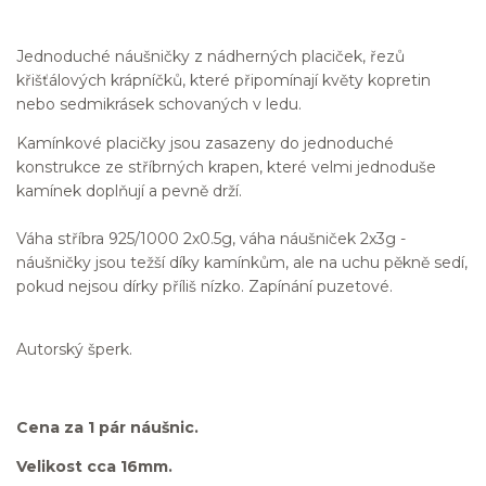
Jednoduché náušničky z nádherných placiček, řezů
křišťálových krápníčků, které připomínají květy kopretin
nebo sedmikrásek schovaných v ledu.
Kamínkové placičky jsou zasazeny do jednoduché
konstrukce ze stříbrných krapen, které velmi jednoduše
kamínek doplňují a pevně drží.
Váha stříbra 925/1000 2x0.5g, váha náušniček 2x3g -
náušničky jsou težší díky kamínkům, ale na uchu pěkně sedí,
pokud nejsou dírky příliš nízko. Zapínání puzetové.
Autorský šperk.
Cena za 1 pár náušnic.
Velikost cca 16mm.