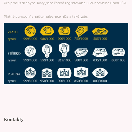
Pro práci s drahými kovy jsem řádně registrována u Puncovního úřadu ČR.
Platné puncovní značky naleznete níže a také
zde.
Kontakty