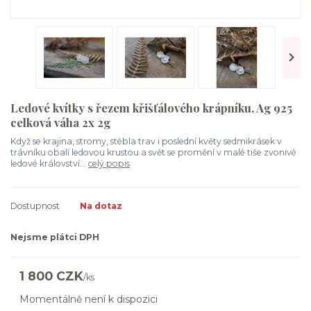
Ledové kvítky s řezem křišťálového krápníku, Ag 925
celková váha 2x 2g
Když se krajina, stromy, stébla trav i poslední květy sedmikrásek v
trávníku obalí ledovou krustou a svět se promění v malé tiše zvonivé
ledové království...
celý popis
Dostupnost
Na dotaz
Nejsme plátci DPH
1 800 CZK
/
ks
Momentálně není k dispozici