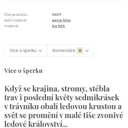
Číslo produktu:
0027
další materiál:
perla říční
materiál:
Ag 925
Více o šperku
Komentáře
0
Více o šperku
Když se krajina, stromy, stébla
trav i poslední květy sedmikrásek
v trávníku obalí ledovou krustou a
svět se promění v malé tiše zvonivé
ledové království...