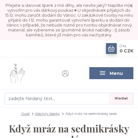
Přejete si darovat šperk z mé dílny, ale nevíte jaký? Napište mi a
vytvořím pro vás dárkový poukaz ♥ U objednávek přijatých do
15.12. mohu zaručit dodání do Vánoc. U zakázkové tvorby na míru
přijaté do 1.12. mohu garantovat vytvoření šperku a dodání do
Vánoc v případě, že nebude nutné pro tvorbu objednávat nový
materiál, ale vybereme ze (poměrně široké nabídky :-)) zásob
kamínků, které již mám pro vás nachystány.
0
ks
0 CZK
Menu
Hledat
Úvod
Všechny šperky
Když mráz na sedmikrásky sedá
Když mráz na sedmikrásky