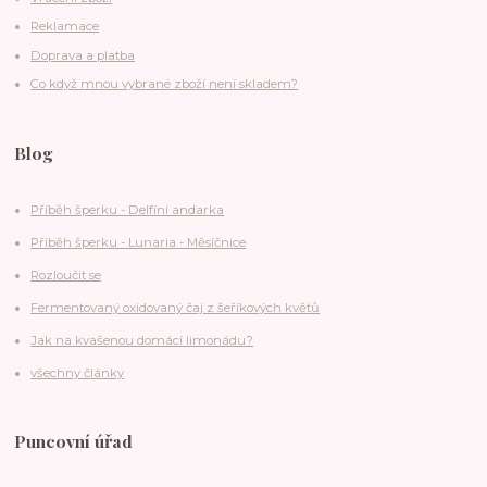
Reklamace
Doprava a platba
Co když mnou vybrané zboží není skladem?
Blog
Příběh šperku - Delfíní andarka
Příběh šperku - Lunaria - Měsíčnice
Rozloučit se
Fermentovaný oxidovaný čaj z šeříkových květů
Jak na kvašenou domácí limonádu?
všechny články
Puncovní úřad