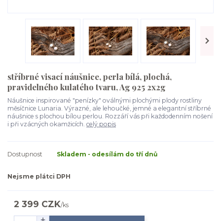
stříbrné visací náušnice, perla bílá, plochá,
pravidelného kulatého tvaru, Ag 925 2x2g
Náušnice inspirované "penízky" oválnými plochými plody rostliny
měsíčnice Lunaria. Výrazné, ale lehoučké, jemné a elegantní stříbrné
náušnice s plochou bílou perlou. Rozzáří vás při každodenním nošení
i při vzácných okamžicích.
celý popis
Dostupnost
Skladem - odesílám do tří dnů
Nejsme plátci DPH
2 399 CZK
/
ks