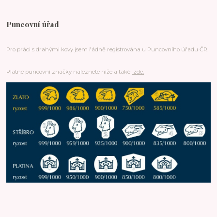
Puncovní úřad
Pro práci s drahými kovy jsem řádně registrována u Puncovního úřadu ČR.
Platné puncovní značky naleznete níže a také
zde.