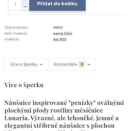
Přidat do košíku
Číslo produktu:
0020
další materiál:
perla říční
materiál:
Ag 925
Více o šperku
Komentáře
0
Více o šperku
Náušnice inspirované "penízky" oválnými
plochými plody rostliny měsíčnice
Lunaria. Výrazné, ale lehoučké, jemné a
elegantní stříbrné náušnice s plochou