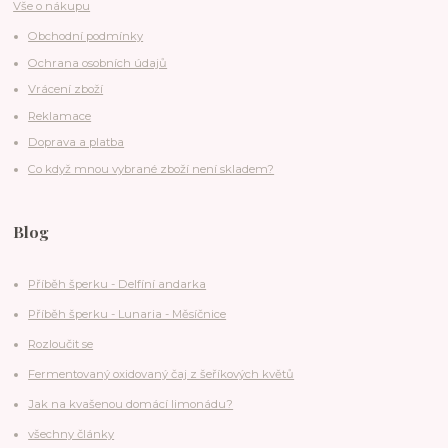
Vše o nákupu
Obchodní podmínky
Ochrana osobních údajů
Vrácení zboží
Reklamace
Doprava a platba
Co když mnou vybrané zboží není skladem?
Blog
Příběh šperku - Delfíní andarka
Příběh šperku - Lunaria - Měsíčnice
Rozloučit se
Fermentovaný oxidovaný čaj z šeříkových květů
Jak na kvašenou domácí limonádu?
všechny články