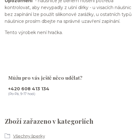
Upozornění
- náušnice je během nošení potřeba
kontrolovat, aby nevypadly z ušní dírky - u visacích náušnic
bez zapínání lze použít silikonové zarážky, u ostatních typů
náušnice prosím dbejte na správné uzavření zapínání.
Tento výrobek není hračka.
Můžu pro vás ještě něco udělat?
+420 608 413 134
(Po-Pá, 9-17 hod.)
Zboží zařazeno v kategoriích
Všechny šperky