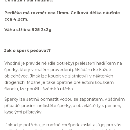
Cena za 1 pár náušnic.
Perlička má rozměr cca 11mm. Celková délka náušnic
cca 4,2cm.
Váha stříbra 925 2x2g
Jak o šperk pečovat?
Vhodné je pravidelné (dle potřeby) přeleštění hadříkem na
šperky, který v malém provedení přikládám ke každé
objednávce. Jinak lze koupit ve zlatnictví i v některých
drogeriích. Možné je také opatrné přeleštění kouskem
flanelu, lze použít i švédská utěrka.
Šperky lze šetrně odmastit vodou se saponátem, v žádném
případě, prosím, nečistěte šperky, a obzvláště ty s perlami,
kyselými přípravky.
Pokud je potřeba, je možné mi šperk zaslat a já jej pro vás