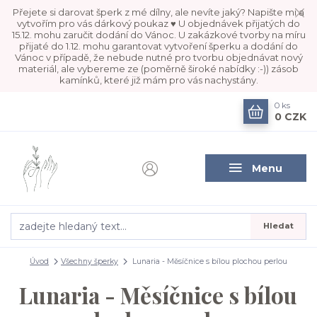
Přejete si darovat šperk z mé dílny, ale nevíte jaký? Napište mi a
vytvořím pro vás dárkový poukaz ♥ U objednávek přijatých do
15.12. mohu zaručit dodání do Vánoc. U zakázkové tvorby na míru
přijaté do 1.12. mohu garantovat vytvoření šperku a dodání do
Vánoc v případě, že nebude nutné pro tvorbu objednávat nový
materiál, ale vybereme ze (poměrně široké nabídky :-)) zásob
kamínků, které již mám pro vás nachystány.
0
ks
0 CZK
Menu
Hledat
Úvod
Všechny šperky
Lunaria - Měsíčnice s bílou plochou perlou
Lunaria - Měsíčnice s bílou