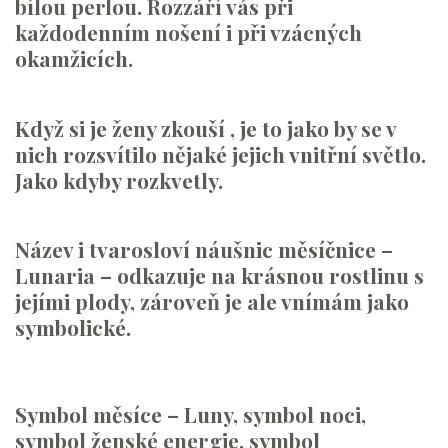
bílou perlou. Rozzáří vás při
každodenním nošení i při vzácných
okamžicích.
Když si je ženy zkouší , je to jako by se v
nich rozsvítilo nějaké jejich vnitřní světlo.
Jako kdyby rozkvetly.
Název i tvarosloví náušnic měsíčnice –
Lunaria – odkazuje na krásnou rostlinu s
jejími plody, zároveň je ale vnímám jako
symbolické.
Symbol měsíce – Luny, symbol noci,
symbol ženské energie, symbol