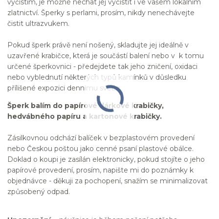
vyčistím, je možné nechat jej vyčistit i ve vašem lokálním
zlatnictví. Šperky s perlami, prosím, nikdy nenechávejte
čistit ultrazvukem.
Pokud šperk právě není nošený, skladujte jej ideálně v
uzavřené krabičce, která je součástí balení nebo v k tomu
určené šperkovnici - předejdete tak jeho zničení, oxidaci
nebo vyblednutí některých typů kamínků v důsledku
přílišené expozici dennímu světlu.
Šperk balím do papírové dárkové krabičky,
hedvábného papíru a kartonové krabičky.
Zásilkovnou odchází balíček v bezplastovém provedení
nebo Českou poštou jako cenné psaní plastové obálce.
Doklad o koupi je zasílán elektronicky, pokud stojíte o jeho
papírové provedení, prosím, napište mi do poznámky k
objednávce - děkuji za pochopení, snažím se minimalizovat
způsobený odpad.