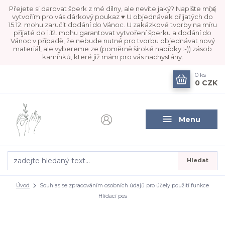
Přejete si darovat šperk z mé dílny, ale nevíte jaký? Napište mi a
vytvořím pro vás dárkový poukaz ♥ U objednávek přijatých do
15.12. mohu zaručit dodání do Vánoc. U zakázkové tvorby na míru
přijaté do 1.12. mohu garantovat vytvoření šperku a dodání do
Vánoc v případě, že nebude nutné pro tvorbu objednávat nový
materiál, ale vybereme ze (poměrně široké nabídky :-)) zásob
kamínků, které již mám pro vás nachystány.
0
ks
0 CZK
Menu
Hledat
Úvod
Souhlas se zpracováním osobních údajů pro účely použití funkce
Hlídací pes