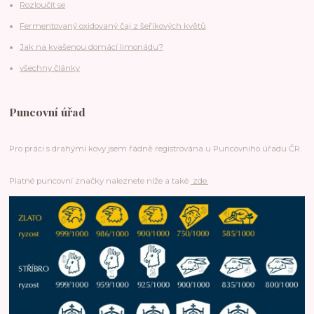
Rozloučit se
Fermentovaný oxidovaný čaj z šeříkových květů
Jak na kvašenou domácí limonádu?
všechny články
Puncovní úřad
Pro práci s drahými kovy jsem řádně registrována u Puncovního úřadu ČR.
Platné puncovní značky naleznete níže a také
zde.