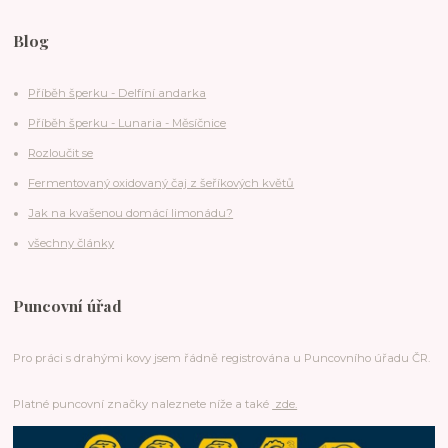
Blog
Příběh šperku - Delfíní andarka
Příběh šperku - Lunaria - Měsíčnice
Rozloučit se
Fermentovaný oxidovaný čaj z šeříkových květů
Jak na kvašenou domácí limonádu?
všechny články
Puncovní úřad
Pro práci s drahými kovy jsem řádně registrována u Puncovního úřadu ČR.
Platné puncovní značky naleznete níže a také
zde.