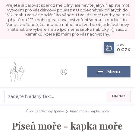
Přejete si darovat šperk z mé dílny, ale nevíte jaký? Napište mi a
vytvořím pro vás dárkový poukaz ♥ U objednávek přijatých do
15.12. mohu zaručit dodání do Vánoc. U zakázkové tvorby na míru
přijaté do 1.12. mohu garantovat vytvoření šperku a dodání do
Vánoc v případě, že nebude nutné pro tvorbu objednávat nový
materiál, ale vybereme ze (poměrně široké nabídky :-)) zásob
kamínků, které již mám pro vás nachystány.
0
ks
0 CZK
Menu
Hledat
Úvod
Všechny šperky
Píseň moře - kapka moře
Píseň moře - kapka moře