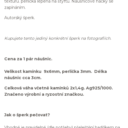
texturu. perlička lepená na štyftu. Náušnicové háčky se
zapínáním.
Autorský šperk.
Kupujete tento jediný konkrétní šperk na fotografiích.
Cena za 1 pár náušnic.
Velikost kamínku 9x6mm, perlička 3mm. Délka
náušnic cca 3cm.
Celková váha včetně kamínků 2x1,4g. Ag925/1000.
Značeno výrobní a ryzostní značkou.
Jak o šperk pečovat?
Vhodné je pravidelné (dle potřeby) přeleštění hadříkem na