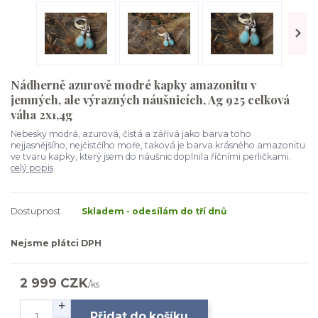
Nádherně azurově modré kapky amazonitu v
jemných, ale výrazných náušnicích, Ag 925 celková
váha 2x1,4g
Nebesky modrá, azurová, čistá a zářivá jako barva toho
nejjasnějšího, nejčistčího moře, taková je barva krásného amazonitu
ve tvaru kapky, který jsem do náušnic doplnila říčními perličkami.
celý popis
Dostupnost
Skladem - odesílám do tří dnů
Nejsme plátci DPH
2 999 CZK
/
ks
Přidat do košíku