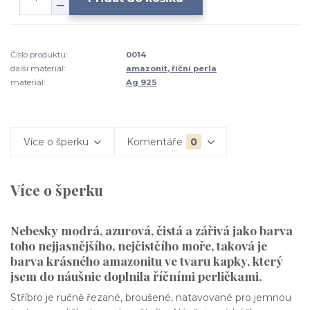
Číslo produktu:
0014
další materiál:
amazonit, říční perla
materiál:
Ag 925
Více o šperku
Komentáře
0
Více o šperku
Nebesky modrá, azurová, čistá a zářivá jako barva
toho nejjasnějšího, nejčistčího moře, taková je
barva krásného amazonitu ve tvaru kapky, který
jsem do náušnic doplnila říčními perličkami.
Stříbro je ručně řezané, broušené, natavované pro jemnou