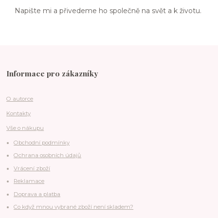
Napište mi a přivedeme ho společně na svět a k životu.
Informace pro zákazníky
O autorce
Kontakty
Vše o nákupu
Obchodní podmínky
Ochrana osobních údajů
Vrácení zboží
Reklamace
Doprava a platba
Co když mnou vybrané zboží není skladem?