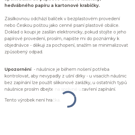
hedvábného papíru a kartonové krabičky.
Zásilkovnou odchází balíček v bezplastovém provedení
nebo Českou poštou jako cenné psaní plastové obálce.
Doklad o koupi je zasílán elektronicky, pokud stojíte o jeho
papírové provedení, prosím, napište mi do poznámky k
objednávce - děkuji za pochopení, snažím se minimalizovat
způsobený odpad.
Upozornění
- náušnice je během nošení potřeba
kontrolovat, aby nevypadly z ušní dírky - u visacích náušnic
bez zapínání lze použít silikonové zarážky, u ostatních typů
náušnice prosím dbejte na správné uzavření zapínání.
Tento výrobek není hračka.