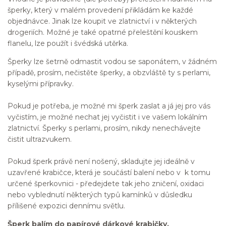
šperky, který v malém provedení přikládám ke každé
objednávce. Jinak lze koupit ve zlatnictví i v některých
drogeriích. Možné je také opatrné přeleštění kouskem
flanelu, lze použít i švédská utěrka.
Šperky lze šetrně odmastit vodou se saponátem, v žádném
případě, prosím, nečistěte šperky, a obzvláště ty s perlami,
kyselými přípravky.
Pokud je potřeba, je možné mi šperk zaslat a já jej pro vás
vyčistím, je možné nechat jej vyčistit i ve vašem lokálním
zlatnictví. Šperky s perlami, prosím, nikdy nenechávejte
čistit ultrazvukem.
Pokud šperk právě není nošený, skladujte jej ideálně v
uzavřené krabičce, která je součástí balení nebo v k tomu
určené šperkovnici - předejdete tak jeho zničení, oxidaci
nebo vyblednutí některých typů kamínků v důsledku
přílišené expozici dennímu světlu.
Šperk balím do papírové dárkové krabičky,