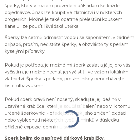
šperky, který v malém provedení přikládám ke každé
objednávce. Jinak lze koupit ve zlatnictví i v některých
drogeriích. Možné je také opatrné přeleštění kouskem
flanelu, lze použít i švédská utěrka.
Šperky lze šetrně odmastit vodou se saponátem, v žádném
případě, prosím, nečistěte šperky, a obzvláště ty s perlami,
kyselými přípravky.
Pokud je potřeba, je možné mi šperk zaslat a já jej pro vás
vyčistím, je možné nechat jej vyčistit i ve vašem lokálním
zlatnictví. Šperky s perlami, prosím, nikdy nenechávejte
čistit ultrazvukem.
Pokud šperk právě není nošený, skladujte jej ideálně v
uzavřené krabičce, která je součástí balení nebo v k tomu
určené šperkovnici - předejdete tak jeho zničení, oxidaci
nebo vyblednutí některých typů kamínků v důsledku
přílišené expozici dennímu světlu.
Šperk balím do papírové dárkové krabičky,