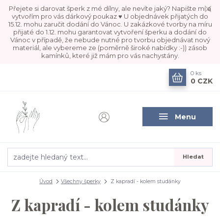
Přejete si darovat šperk z mé dílny, ale nevíte jaký? Napište mi a
vytvořím pro vás dárkový poukaz ♥ U objednávek přijatých do
15.12. mohu zaručit dodání do Vánoc. U zakázkové tvorby na míru
přijaté do 1.12. mohu garantovat vytvoření šperku a dodání do
Vánoc v případě, že nebude nutné pro tvorbu objednávat nový
materiál, ale vybereme ze (poměrně široké nabídky :-)) zásob
kamínků, které již mám pro vás nachystány.
0
ks
0 CZK
Menu
Hledat
Úvod
Všechny šperky
Z kapradí - kolem studánky
Z kapradí - kolem studánky