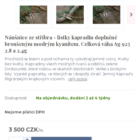
Náušnice ze stříbra - lístky kapradin doplněné
broušeným modrým kyanitem. Celková váha Ag 925
2.8 a 2,4g
Procházíš se lesem a pod nohama ty vykvétají jemné vzory. Květy
bez květů. Kapradiny všech možných tvarů a odstínů zelené.
Drobounké, které rostou ve skalních šterbinách. Veliké s širokými
listy. Vysoké papratky, ve kterých se i dospělý ztratí. Jemný kapraď s
filigránským krajkovým vzorem...
celý popis
Dostupnost
Na objednávku, dodání 2 až 4 týdny
Nejsme plátci DPH
3 500 CZK
/
ks