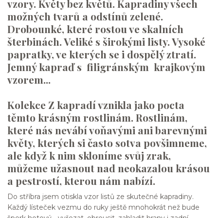
vzory. Květy bez květů. Kapradiny všech
možných tvarů a odstínů zelené.
Drobounké, které rostou ve skalních
šterbinách. Veliké s širokými listy. Vysoké
papratky, ve kterých se i dospělý ztratí.
Jemný kapraď s filigránským krajkovým
vzorem...
Kolekce Z kapradí vznikla jako pocta
těmto krásným rostlinám. Rostlinám,
které nás nevábí voňavými ani barevnými
květy, kterých si často sotva povšimneme,
ale když k nim skloníme svůj zrak,
můžeme užasnout nad neokazalou krásou
a pestrostí, kterou nám nabízí.
Do stříbra jsem otiskla vzor listů ze skutečné kapradiny.
Každý lísteček vezmu do ruky ještě mnohokrát než bude
šperk hotový - vyřezat, obrousit, zahladit hrany i zadní