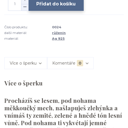
Přidat do košíku
Číslo produktu:
0024
další materiál:
růženín
materiál:
Ag 925
Více o šperku
Komentáře
0
Více o šperku
Procházíš se lesem, pod nohama
měkkoučký mech, našlapuješ zlehýnka a
vnímáš ty zemité, zelené a hnědé tón lesní
vůně. Pod nohama ti vykvétají jemné