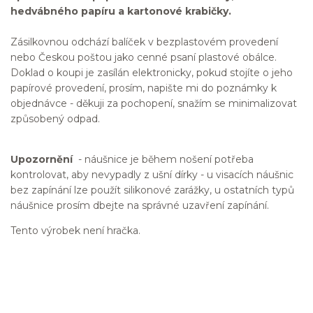
hedvábného papíru a kartonové krabičky.
Zásilkovnou odchází balíček v bezplastovém provedení
nebo Českou poštou jako cenné psaní plastové obálce.
Doklad o koupi je zasílán elektronicky, pokud stojíte o jeho
papírové provedení, prosím, napište mi do poznámky k
objednávce - děkuji za pochopení, snažím se minimalizovat
způsobený odpad.
Upozornění
- náušnice je během nošení potřeba
kontrolovat, aby nevypadly z ušní dírky - u visacích náušnic
bez zapínání lze použít silikonové zarážky, u ostatních typů
náušnice prosím dbejte na správné uzavření zapínání.
Tento výrobek není hračka.