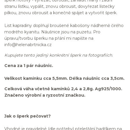
stranu lístku, vypálit, znovu obrousit, dovyřezat lístečky
pilkou, znovu obrousit a konečně spájet a vytvořit šperk.
List kapradiny doplňují broušené kabošony nádherně čirého
modrého kyanitu. Náušnice jsou na puzetu. Pro
úpravu/tvorbu šperku na přání mi napište na
info@helenabrtnicka.cz
Kupujete tento jediný konkrétní šperk na fotografiích.
Cena za 1 pár náušnic.
Velikost kamínku cca 5,5mm. Délka náušnic cca 3,5cm.
Celková váha včetně kamínků 2,4 a 2,8g. Ag925/1000.
Značeno výrobní a ryzostní značkou.
Jak o šperk pečovat?
Vhodné je pravidelné (dle potřeby) přeleštění hadříkem na